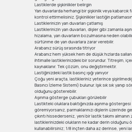
Lastiklerde şişkinlikler belirgin
Yan duvarlarda herhangi bir şişkinlik veya kabarcık 
kontrol ettirmelisiniz. Şişkinlikler lastiğin patlaması
Lastiklerinizin yan duvarları çatlamış
Lastiklerinizin yan duvarları, dişler gibi zamanla aşın
hizalama, yan duvarların bozulmasına neden olabilir
sürtünme de yan duvarlara zarar verebilir.
Arabanız sürüş sırasında titriyor
Arabanız hem yüksek hem de düşük hızlarda sallan
ihtimalle lastiklerinizdeki bir sorundur. Titreşim, i
kaynaklanır. Tek çözüm, onu değiştirmektir.
Lastiğinizdeki lastik basınç ışığı yanıyor
Çoğu yeni araçta, lastikleriniz yeterince şişirilmed
Basıncı İzleme Sistemi) bulunur. Işık sık sık yanıp sö
olduğunu gösterebilir.
Aşınma gösterge çubukları görülebilir
Lastikteki oluklara baktığınızda aşınma göstergesi çu
göremiyorsanız, parmaklarınızı dişlerin üzerinde gez
çıkıntı hissederseniz, yeni bir lastik takımı almanın 
lastiklerinizdeki olukların ne kadar derin olduğunu öl
kullanabilirsiniz; 1/8 inçten daha az derinse, yeni l