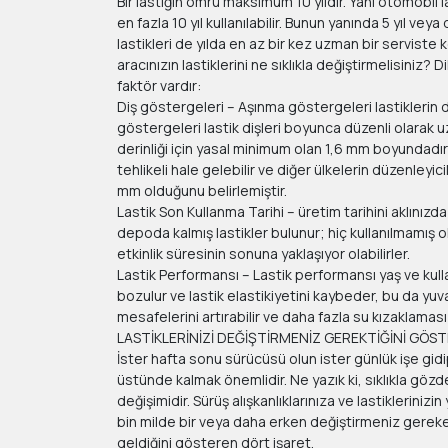
Bir lastiğin ömrü maksimum 10 yıldır. Yani otomobil l
en fazla 10 yıl kullanılabilir. Bunun yanında 5 yıl ve
lastikleri de yılda en az bir kez uzman bir serviste 
aracınızın lastiklerini ne sıklıkla değiştirmelisiniz
faktör vardır:
Diş göstergeleri – Aşınma göstergeleri lastiklerin d
göstergeleri lastik dişleri boyunca düzenli olarak u
derinliği için yasal minimum olan 1,6 mm boyundadırla
tehlikeli hale gelebilir ve diğer ülkelerin düzenleyici
mm olduğunu belirlemiştir.
Lastik Son Kullanma Tarihi – üretim tarihini aklınızda
depoda kalmış lastikler bulunur; hiç kullanılmamış ols
etkinlik süresinin sonuna yaklaşıyor olabilirler.
Lastik Performansı – Lastik performansı yaş ve kullan
bozulur ve lastik elastikiyetini kaybeder, bu da yuva
mesafelerini artırabilir ve daha fazla su kızaklaması o
LASTİKLERİNİZİ DEĞİŞTİRMENİZ GEREKTİĞİNİ GÖS
İster hafta sonu sürücüsü olun ister günlük işe gidip
üstünde kalmak önemlidir. Ne yazık ki, sıklıkla gözd
değişimidir. Sürüş alışkanlıklarınıza ve lastiklerinizin
bin milde bir veya daha erken değiştirmeniz gerekebi
geldiğini gösteren dört işaret.