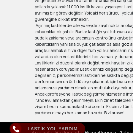
ve gelecekte büyük oto tamir faturalarıyla karşı kar
yollarda yaklaşık 11.000 lastik kazası yaşanıyor. La
ayrılmış bir görev değildir. Yoldaki her sürücü, yolcul
güvenliğine dikkat etmelidir.
Aşınmış lastiklerde bile yüzeyde zayıf noktalar olu
kabarcıklar oluşabilir. Bunlar lastiğin yol tutuşunu az
suda kızaklama veya aracınızın kontrolünü kaybetme r
kabarcıkların yanı sıra büyük çatlaklar da asla göz ar
araç kullanmak sizi ve diğer tüm yol kullanıcılarını ri
vatandaş olun ve lastiklerinizi her zaman iyi durum
Lastiklerinizi düzenli olarak değiştirmek hayatınızı k
hasarlardan koruyabilir. Lastiklerinizi değiştirip d
değilseniz, personelimiz lastikleri ne sıklıkta değiş
performansını en üst düzeye çıkarmak için bunu ne
anlamanıza yardımcı olmaktan mutluluk duyacaktır.
Ancak profesyonel lastik değiştirme hizmetine ihti
randevu almaktan çekinmeyin. Ek hizmet talepleri 
ziyaret edin. kusadasilastikci.com.tr Ekibimiz tüm la
yardımcı olmaya her zaman hazırdır. Bizi arayın!
LASTİK YOL YARDIM
Anasayfa
Hakkımızda
Hizmetlerimiz
Galeri