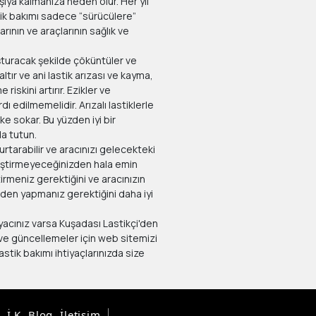
şıya kalmanıza neden olur. Her yıl
stik bakımı sadece “sürücülere”
arının ve araçlarının sağlık ve
şturacak şekilde çöküntüler ve
altır ve ani lastik arızası ve kayma,
iskini artırır. Ezikler ve
dı edilmemelidir. Arızalı lastiklerle
ske sokar. Bu yüzden iyi bir
da tutun.
urtarabilir ve aracınızı gelecekteki
eğiştirmeyeceğinizden hala emin
tirmeniz gerektiğini ve aracınızın
den yapmanız gerektiğini daha iyi
yacınız varsa Kuşadası Lastikçi'den
ve güncellemeler için web sitemizi
stik bakımı ihtiyaçlarınızda size
İ.K
Blog
İletişim