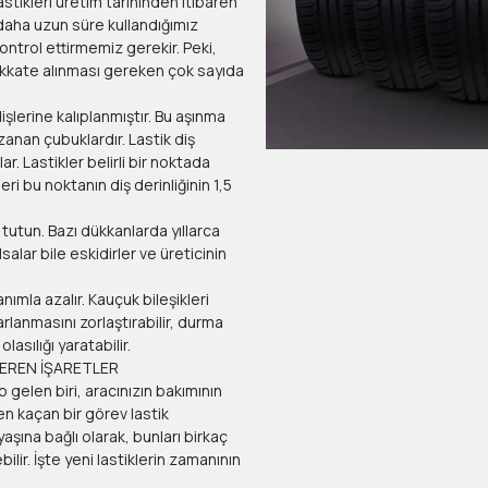
astikleri üretim tarihinden itibaren
ya daha uzun süre kullandığımız
kontrol ettirmemiz gerekir. Peki,
? Dikkate alınması gereken çok sayıda
işlerine kalıplanmıştır. Bu aşınma
zanan çubuklardır. Lastik diş
r. Lastikler belirli bir noktada
leri bu noktanın diş derinliğinin 1,5
 tutun. Bazı dükkanlarda yıllarca
alar bile eskidirler ve üreticinin
ımla azalır. Kauçuk bileşikleri
rlanmasını zorlaştırabilir, durma
lasılığı yaratabilir.
TEREN İŞARETLER
 gelen biri, aracınızın bakımının
en kaçan bir görev lastik
 yaşına bağlı olarak, bunları birkaç
lir. İşte yeni lastiklerin zamanının