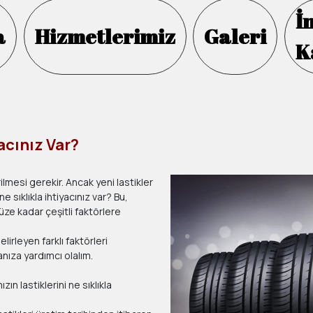
İ
a
Hizmetlerimiz
Galeri
K
yacınız Var?
rilmesi gerekir. Ancak yeni lastikler
e sıklıkla ihtiyacınız var? Bu,
ze kadar çeşitli faktörlere
lirleyen farklı faktörleri
nıza yardımcı olalım.
n lastiklerini ne sıklıkla