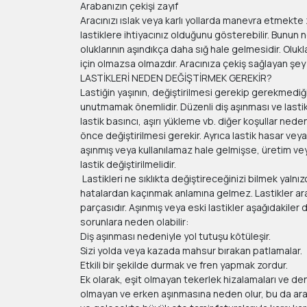
Arabanızın çekişi zayıf
Aracınızı ıslak veya karlı yollarda manevra etmekte 
lastiklere ihtiyacınız olduğunu gösterebilir. Bunun n
oluklarının aşındıkça daha sığ hale gelmesidir. Olukl
için olmazsa olmazdır. Aracınıza çekiş sağlayan şey
LASTİKLERİ NEDEN DEĞİŞTİRMEK GEREKİR?
Lastiğin yaşının, değiştirilmesi gerekip gerekmediğ
unutmamak önemlidir. Düzenli diş aşınması ve lastik
lastik basıncı, aşırı yükleme vb. diğer koşullar nede
önce değiştirilmesi gerekir. Ayrıca lastik hasar vey
aşınmış veya kullanılamaz hale gelmişse, üretim vey
lastik değiştirilmelidir.
Lastikleri ne sıklıkta değiştireceğinizi bilmek yalnız
hatalardan kaçınmak anlamına gelmez. Lastikler arac
parçasıdır. Aşınmış veya eski lastikler aşağıdakiler 
sorunlara neden olabilir:
Diş aşınması nedeniyle yol tutuşu kötüleşir.
Sizi yolda veya kazada mahsur bırakan patlamalar.
Etkili bir şekilde durmak ve fren yapmak zordur.
Ek olarak, eşit olmayan tekerlek hizalamaları ve deng
olmayan ve erken aşınmasına neden olur, bu da arac