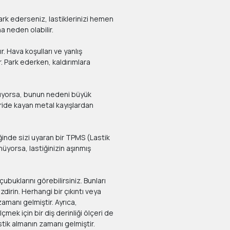
fark ederseniz, lastiklerinizi hemen
na neden olabilir.
ır. Hava koşulları ve yanlış
. Park ederken, kaldırımlara
ıyorsa, bunun nedeni büyük
çeride kayan metal kayışlardan
iğinde sizi uyaran bir TPMS (Lastik
nüyorsa, lastiğinizin aşınmış
buklarını görebilirsiniz. Bunları
dirin. Herhangi bir çıkıntı veya
zamanı gelmiştir. Ayrıca,
çmek için bir diş derinliği ölçeri de
astik almanın zamanı gelmiştir.