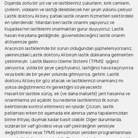
Dışarıda zorlu bir yol var ve lastikleriniz çukurların, kırık camların,
çivilerin, vidaların ve lastiği delebilecek her şeyin yükünü çekiyor.
Lastik doktoru Ali bey, patlak lastik onarım hizmetleri sektördeki
en iyilerdendir. Yıllardan beri lastik onarımı yapıyoruz ve
Kuşadası'nın lastiklerini onarmaktan gurur duyuyoruz. Lastik
hasarı meydana geldiğinde, güvenebileceğiniz lastik onarım
atölyemize gelin.
Aracınızın lastiklerinde bir sorun olduğundan şüpheleniyorsanız,
yakınınızdaki Lastik doktoru Ali beyin lastik dükkanına gelmekten
çekinmeyin. Lastik Basıncı İzleme Sistemi (TPMS) ışığınız
yanıyorsa, yolda bir şeye çarptıysanız, lastiğiniz hava kaçırıyorsa
veya belki de bir şeyler yolunda gitmiyorsa, getirin. Lastik
doktoru Ali bey bir göz atacak ve lastiklerinizi onarmanız mı
yoksa değiştirmeniz mi gerektiğini söyleyecektir.
Hasarlı bir lastikle sürüş, ek (ve daha maliyetli) jant hasarına ve
onarımlarına yol açabilir, bu nedenle lastiklerinizi ilk sorun
belirtisinde kontrol ettirmeniz en iyisidir. Çözüm, lastik
patlaması erken bir aşamada ele alınırsa yama tapalarımızdan
birine ihtiyaç duymak kadar basit olabilir. Diğer durumlarda,
sızdıran bir valf gövdesi veya valf çekirdeğinin yenisiyle
değiştirilmesi veya TPMS sensörünün yeniden programlanması